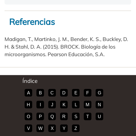
Referencias
Madigan, T., Martinko, J. M., Bender, K. S., Buckley, D.
H. & Stahl, D. A. (2015). BROCK. Biología de los
microorganismos. Pearson Educación, S.A.
Índice
A
B
C
D
E
F
G
H
I
J
K
L
M
N
O
P
Q
R
S
T
U
V
W
X
Y
Z