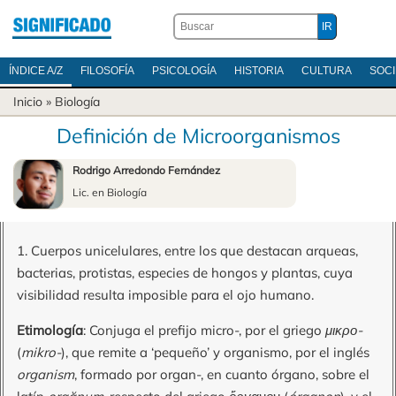
ÍNDICE A/Z
FILOSOFÍA
PSICOLOGÍA
HISTORIA
CULTURA
SOC
Inicio
»
Biología
Definición de Microorganismos
Rodrigo Arredondo Fernández
Lic. en Biología
1. Cuerpos unicelulares, entre los que destacan arqueas,
bacterias, protistas, especies de hongos y plantas, cuya
visibilidad resulta imposible para el ojo humano.
Etimología
: Conjuga el prefijo micro-, por el griego
μικρο-
(
mikro-
), que remite a ‘pequeño’ y organismo, por el inglés
organism
, formado por organ-, en cuanto órgano, sobre el