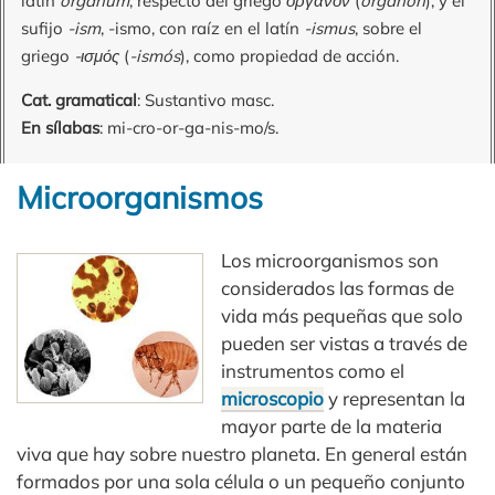
latín
orgănum
, respecto del griego
ὄργανον
(
órganon
), y el
sufijo
-ism
, -ismo, con raíz en el latín
-ismus
, sobre el
griego
-ισμός
(
-ismós
), como propiedad de acción.
Cat. gramatical
: Sustantivo masc.
En sílabas
: mi-cro-or-ga-nis-mo/s.
Microorganismos
Los microorganismos son
considerados las formas de
vida más pequeñas que solo
pueden ser vistas a través de
instrumentos como el
microscopio
y representan la
mayor parte de la materia
viva que hay sobre nuestro planeta. En general están
formados por una sola célula o un pequeño conjunto