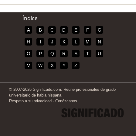
Índice
A
B
C
D
E
F
G
H
I
J
K
L
M
N
O
P
Q
R
S
T
U
V
W
X
Y
Z
© 2007-2026 Significado.com. Reúne profesionales de grado
universitario de habla hispana.
Respeto a su privacidad
-
Conózcanos