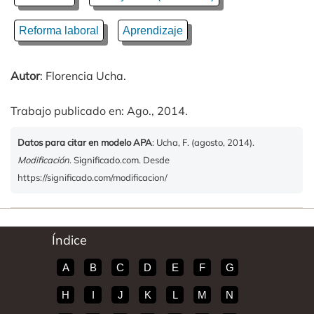
Reforma laboral
Aprendizaje
Autor
: Florencia Ucha.
Trabajo publicado en: Ago., 2014.
Datos para citar en modelo APA
: Ucha, F. (agosto, 2014).
Modificación
. Significado.com. Desde
https://significado.com/modificacion/
Índice
A
B
C
D
E
F
G
H
I
J
K
L
M
N