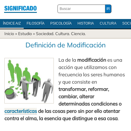
ÍNDICE A/Z
FILOSOFÍA
PSICOLOGÍA
HISTORIA
CULTURA
SOC
Inicio
» Estudio »
Sociedad
.
Cultura
.
Ciencia
.
Definición de Modificación
La de la
modificación
es una
acción que utilizamos con
frecuencia los seres humanos
y que consiste en
transformar, reformar,
cambiar, alterar
determinadas condiciones o
características
de las cosas pero sin por ello atentar
contra el alma, la esencia que distingue a esa cosa
.