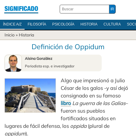
ÍNDICE A/Z
FILOSOFÍA
PSICOLOGÍA
HISTORIA
CULTURA
SOC
Inicio
»
Historia
Definición de Oppidum
Alsina Gonzàlez
Periodista esp. e investigador
Algo que impresionó a Julio
César de los galos -y así dejó
consignado en su famoso
libro
La guerra de las Galias
–
fueron sus pueblos
fortificados situados en
lugares de fácil defensa, los
oppida
(plural de
oppidum
).