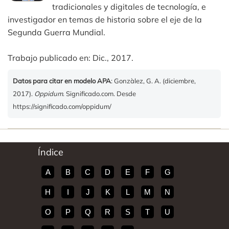
tradicionales y digitales de tecnología, e
investigador en temas de historia sobre el eje de la
Segunda Guerra Mundial.
Trabajo publicado en: Dic., 2017.
Datos para citar en modelo APA
: Gonzàlez, G. A. (diciembre,
2017).
Oppidum
. Significado.com. Desde
https://significado.com/oppidum/
Índice
A
B
C
D
E
F
G
H
I
J
K
L
M
N
O
P
Q
R
S
T
U