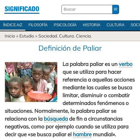
ÍNDICE A/Z
FILOSOFÍA
PSICOLOGÍA
HISTORIA
CULTURA
SOC
Inicio
» Estudio »
Sociedad
.
Cultura
.
Ciencia
.
Definición de Paliar
La palabra paliar es un
verbo
que se utiliza para hacer
referencia a aquellas acciones
mediante las cuales se busca
limitar, disminuir o combatir
determinados fenómenos o
situaciones. Normalmente, la palabra paliar se
relaciona con la
búsqueda
de fin a circunstancias
negativas, como por ejemplo cuando se utiliza para
decir que «se busca paliar el
hambre
mundial».