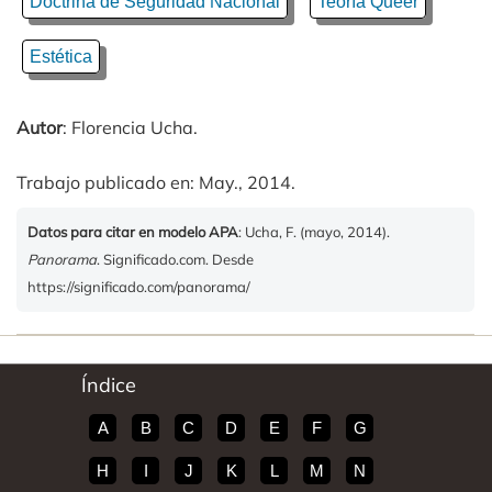
Doctrina de Seguridad Nacional
Teoría Queer
Estética
Autor
: Florencia Ucha.
Trabajo publicado en: May., 2014.
Datos para citar en modelo APA
: Ucha, F. (mayo, 2014).
Panorama
. Significado.com. Desde
https://significado.com/panorama/
Índice
A
B
C
D
E
F
G
H
I
J
K
L
M
N