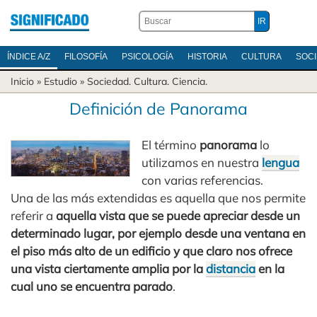
ÍNDICE A/Z
FILOSOFÍA
PSICOLOGÍA
HISTORIA
CULTURA
SOC
Inicio
» Estudio »
Sociedad
.
Cultura
.
Ciencia
.
Definición de Panorama
El término
panorama
lo
utilizamos en nuestra
lengua
con varias referencias.
Una de las más extendidas es aquella que nos permite
referir a
aquella vista que se puede apreciar desde un
determinado lugar, por ejemplo desde una ventana en
el piso más alto de un edificio y que claro nos ofrece
una vista ciertamente amplia por la
distancia
en la
cual uno se encuentra parado
.