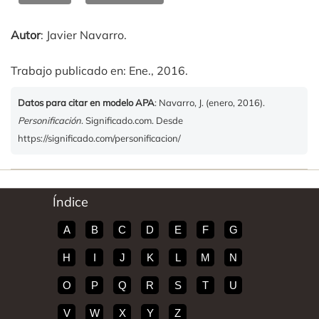
Autor
: Javier Navarro.
Trabajo publicado en: Ene., 2016.
Datos para citar en modelo APA
: Navarro, J. (enero, 2016).
Personificación
. Significado.com. Desde
https://significado.com/personificacion/
Índice
A
B
C
D
E
F
G
H
I
J
K
L
M
N
O
P
Q
R
S
T
U
V
W
X
Y
Z