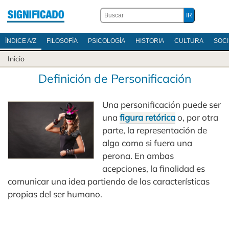
ÍNDICE A/Z
FILOSOFÍA
PSICOLOGÍA
HISTORIA
CULTURA
SOC
Inicio
Definición de Personificación
Una personificación puede ser
una
figura retórica
o, por otra
parte, la representación de
algo como si fuera una
perona. En ambas
acepciones, la finalidad es
comunicar una idea partiendo de las características
propias del ser humano.