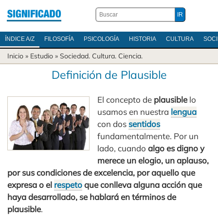
ÍNDICE A/Z
FILOSOFÍA
PSICOLOGÍA
HISTORIA
CULTURA
SOC
Inicio
» Estudio »
Sociedad
.
Cultura
.
Ciencia
.
Definición de Plausible
El concepto de
plausible
lo
usamos en nuestra
lengua
con dos
sentidos
fundamentalmente. Por un
lado, cuando
algo es digno y
merece un elogio, un aplauso,
por sus condiciones de excelencia, por aquello que
expresa o el
respeto
que conlleva alguna acción que
haya desarrollado, se hablará en términos de
plausible
.