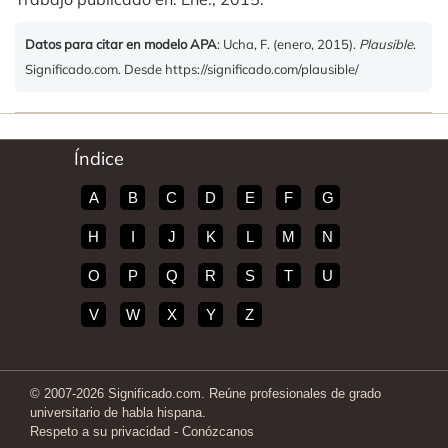
Datos para citar en modelo APA
: Ucha, F. (enero, 2015).
Plausible
.
Significado.com. Desde https://significado.com/plausible/
Índice
A
B
C
D
E
F
G
H
I
J
K
L
M
N
O
P
Q
R
S
T
U
V
W
X
Y
Z
© 2007-2026 Significado.com. Reúne profesionales de grado
universitario de habla hispana.
Respeto a su privacidad
-
Conózcanos