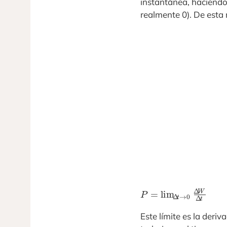
instantánea, haciendo 
realmente 0). De esta
P
=
lim
Δ
t
→
0
Δ
W
Este límite es la deri