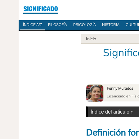
ÍNDICE A/Z
FILOSOFÍA
PSICOLOGÍA
HISTORIA
CULTU
Inicio
Signifi
Fanny Muradas
Licenciada en Físi
Definición fo