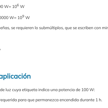
6
00 W= 10
W
9
00000 W= 10
W
eñas, se requieren lo submúltiplos, que se escriben con mi
W
 aplicación
 de luz cuya etiqueta indica una potencia de 100 W:
a requerida para que permanezca encendida durante 1 h.