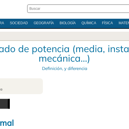
RA
SOCIEDAD
GEOGRAFÍA
BIOLOGÍA
QUÍMICA
FÍSICA
MATE
cado de potencia (media, inst
mecánica…)
Definición, y diferencia
ca
rmal