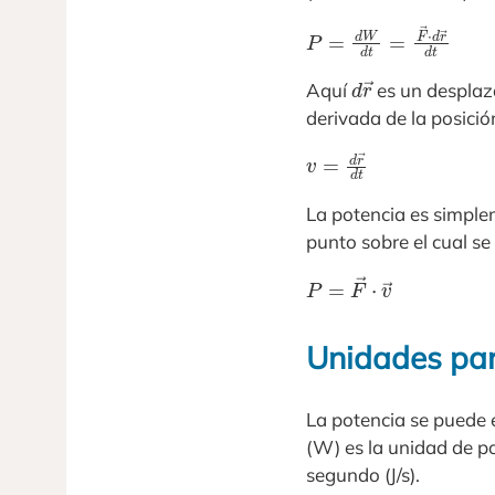
P
=
d
W
d
t
=
F
→
⋅
d
r
→
d
r
→
Aquí
es un desplaza
derivada de la posició
v
=
d
r
→
d
t
La potencia es simplem
punto sobre el cual se 
P
=
F
→
⋅
v
→
Unidades par
La potencia se puede 
(W) es la unidad de po
segundo (J/s).