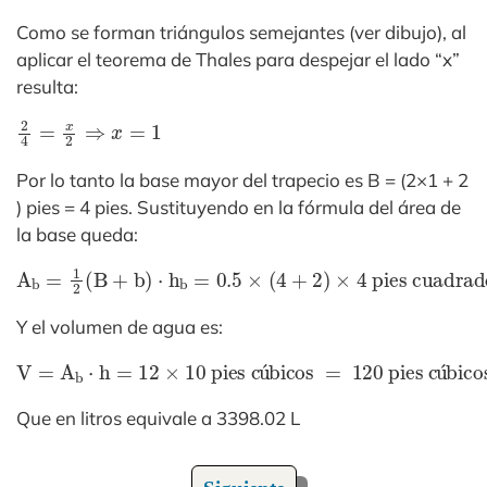
Como se forman triángulos semejantes (ver dibujo), al
aplicar el teorema de Thales para despejar el lado “x”
resulta:
2
4
=
x
2
⇒
x
=
1
Por lo tanto la base mayor del trapecio es B = (2×1 + 2
) pies = 4 pies. Sustituyendo en la fórmula del área de
la base queda:
A
b
=
1
2
(B
+
b)
⋅
h
b
=
0
.5
×
(4
+
2)
×
4 pies cuadrados
=
Y el volumen de agua es:
V
´
bicos
=
A
b
⋅
h
=
1
2
×
10 pies c
u
´
bicos
=
120 pies c
u
Que en litros equivale a 3398.02 L