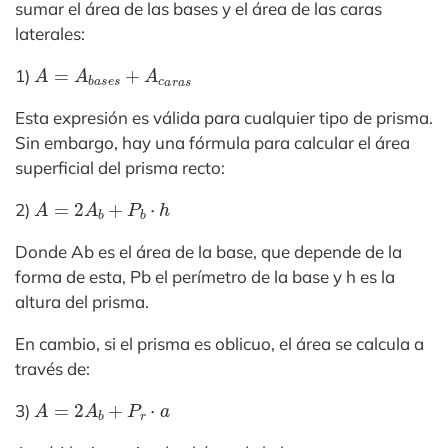
sumar el área de las bases y el área de las caras
laterales:
A
=
A
b
a
s
e
s
+
A
c
a
r
a
s
1)
Esta expresión es válida para cualquier tipo de prisma.
Sin embargo, hay una fórmula para calcular el área
superficial del prisma recto:
A
=
2
A
b
+
P
b
⋅
h
2)
Donde Ab es el área de la base, que depende de la
forma de esta, Pb el perímetro de la base y h es la
altura del prisma.
En cambio, si el prisma es oblicuo, el área se calcula a
través de:
A
=
2
A
b
+
P
r
⋅
a
3)