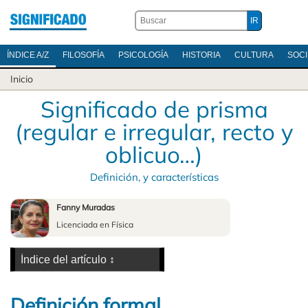
ÍNDICE A/Z
FILOSOFÍA
PSICOLOGÍA
HISTORIA
CULTURA
SOC
Inicio
Significado de prisma
(regular e irregular, recto y
oblicuo…)
Definición, y características
Fanny Muradas
Licenciada en Física
Definición formal