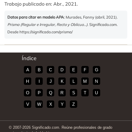
Trabajo publicado en: Abr., 2021.
Datos para citar en modelo APA
: Murades, Fanny (abril, 2021).
Prisma (Regular e Irregular, Recto y Oblicuo…)
. Significado.com.
Desde https://significado.com/prisma/
Índice
A
B
C
D
E
F
G
H
I
J
K
L
M
N
O
P
Q
R
S
T
U
V
W
X
Y
Z
© 2007-2026 Significado.com. Reúne profesionales de grado