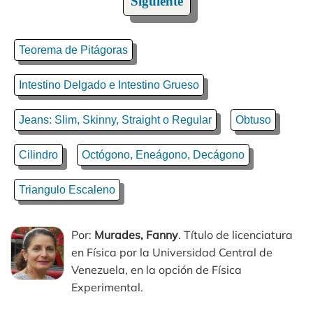
Siguiente
Teorema de Pitágoras
Intestino Delgado e Intestino Grueso
Jeans: Slim, Skinny, Straight o Regular
Obtuso
Cilindro
Octógono, Eneágono, Decágono
Triangulo Escaleno
Por:
Murades, Fanny
. Título de licenciatura
en Física por la Universidad Central de
Venezuela, en la opción de Física
Experimental.