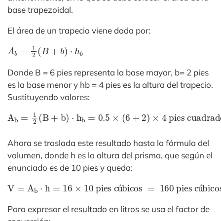
base trapezoidal.
El área de un trapecio viene dada por:
A
b
=
1
2
(
B
+
b
)
⋅
h
b
Donde B = 6 pies representa la base mayor, b= 2 pies
es la base menor y hb = 4 pies es la altura del trapecio.
Sustituyendo valores:
A
4 pies cuadrados
b
=
1
2
(B
+
b)
⋅
h
b
=
=
0
16
.5
×
p
(6
2
+
2)
×
Ahora se traslada este resultado hasta la fórmula del
volumen, donde h es la altura del prisma, que según el
enunciado es de 10 pies y queda:
V
´
bicos
=
A
b
⋅
h
=
16
×
10 pies c
u
´
bicos
=
160 pies c
u
Para expresar el resultado en litros se usa el factor de