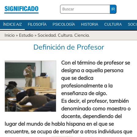
ÍNDICE A/Z
FILOSOFÍA
PSICOLOGÍA
HISTORIA
CULTURA
SOC
Inicio
» Estudio »
Sociedad
.
Cultura
.
Ciencia
.
Definición de Profesor
Con el término de profesor se
designa a aquella persona
que se dedica
profesionalmente a la
enseñanza de algo.
Es decir, el profesor, también
denominado como maestro o
docente, dependiendo del
lugar del mundo de habla hispana en el que se
encuentre, se ocupa de enseñar a otros individuos que