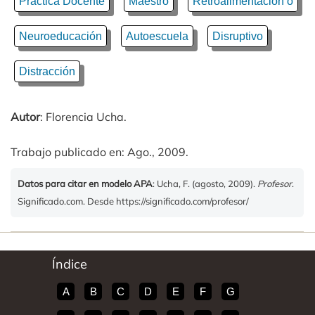
Práctica Docente
Maestro
Retroalimentación o
Neuroeducación
Autoescuela
Disruptivo
Distracción
Autor
: Florencia Ucha.
Trabajo publicado en: Ago., 2009.
Datos para citar en modelo APA
: Ucha, F. (agosto, 2009).
Profesor
.
Significado.com. Desde https://significado.com/profesor/
Índice
A
B
C
D
E
F
G