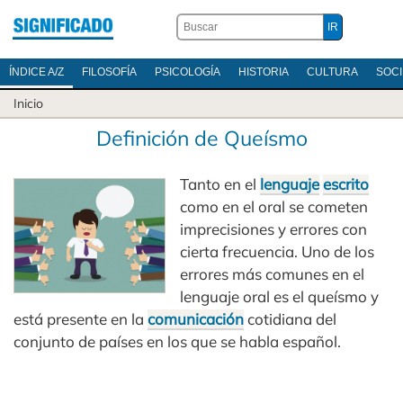
ÍNDICE A/Z
FILOSOFÍA
PSICOLOGÍA
HISTORIA
CULTURA
SOC
Inicio
Definición de Queísmo
Tanto en el
lenguaje
escrito
como en el oral se cometen
imprecisiones y errores con
cierta frecuencia. Uno de los
errores más comunes en el
lenguaje oral es el queísmo y
está presente en la
comunicación
cotidiana del
conjunto de países en los que se habla español.