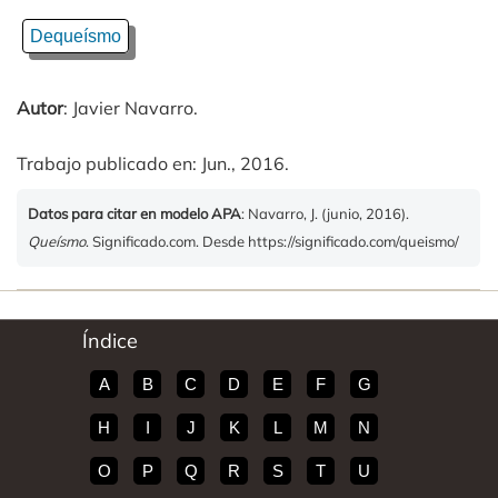
Dequeísmo
Autor
: Javier Navarro.
Trabajo publicado en: Jun., 2016.
Datos para citar en modelo APA
: Navarro, J. (junio, 2016).
Queísmo
. Significado.com. Desde https://significado.com/queismo/
Índice
A
B
C
D
E
F
G
H
I
J
K
L
M
N
O
P
Q
R
S
T
U