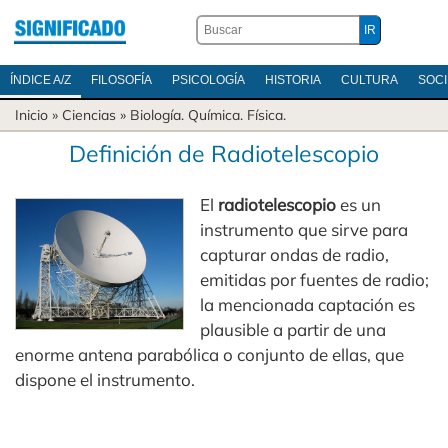
ÍNDICE A/Z
FILOSOFÍA
PSICOLOGÍA
HISTORIA
CULTURA
SOC
Inicio
»
Ciencias
»
Biología
.
Química
.
Física
.
Definición de Radiotelescopio
El
radiotelescopio
es un
instrumento que sirve para
capturar ondas de radio,
emitidas por fuentes de radio;
la mencionada captación es
plausible a partir de una
enorme antena parabólica o conjunto de ellas, que
dispone el instrumento.