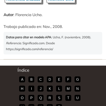
Autor
: Florencia Ucha.
Trabajo publicado en: Nov., 2008.
Datos para citar en modelo APA
: Ucha, F. (noviembre, 2008).
Referencia
. Significado.com. Desde
https://significado.com/referencia/
Índice
A
B
C
D
E
F
G
H
I
J
K
L
M
N
O
P
Q
R
S
T
U