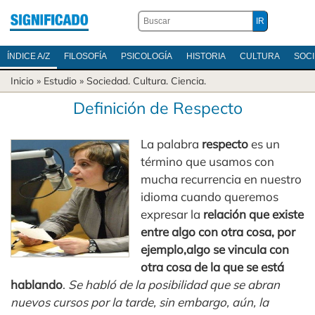
ÍNDICE A/Z
FILOSOFÍA
PSICOLOGÍA
HISTORIA
CULTURA
SOC
Inicio
» Estudio »
Sociedad
.
Cultura
.
Ciencia
.
Definición de Respecto
La palabra
respecto
es un
término que usamos con
mucha recurrencia en nuestro
idioma cuando queremos
expresar la
relación que existe
entre algo con otra cosa, por
ejemplo,algo se vincula con
otra cosa de la que se está
hablando
.
Se habló de la posibilidad que se abran
nuevos cursos por la tarde, sin embargo, aún, la