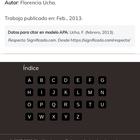
Autor
: Florencia Ucha.
Trabajo publicado en: Feb., 2013.
Datos para citar en modelo APA
: Ucha, F. (febrero, 2013).
Respecto
. Significado.com. Desde https://significado.com/respecto/
Índice
A
B
C
D
E
F
G
H
I
J
K
L
M
N
O
P
Q
R
S
T
U
V
W
X
Y
Z