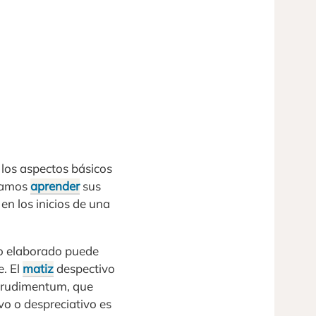
e los aspectos básicos
itamos
aprender
sus
en los inicios de una
co elaborado puede
e. El
matiz
despectivo
n rudimentum, que
vo o despreciativo es