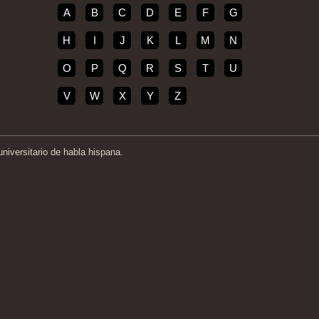
A
B
C
D
E
F
G
H
I
J
K
L
M
N
O
P
Q
R
S
T
U
V
W
X
Y
Z
iversitario de habla hispana.