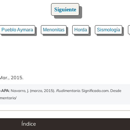
Siguiente
Pueblo Aymara
Menonitas
Horda
Sismología
Mar., 2015.
o APA
: Navarro, J. (marzo, 2015).
Rudimentario
. Significado.com. Desde
imentario/
Índice