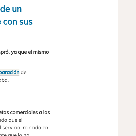
 de un
 con sus
mpró, ya que el mismo
aración
del
aba.
tas comerciales a las
ado que el
 servicio, reincida en
nte que lo ha