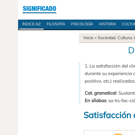
ÍNDICE A/Z
FILOSOFÍA
PSICOLOGÍA
HISTORIA
CULTU
Inicio
»
Sociedad
.
Cultura
.
D
1. La satisfacción del c
durante su experiencia d
positivo, etc.) realizadas
Cat. gramatical
: Sustant
En sílabas
: sa-tis-fac-ci
Satisfacción 