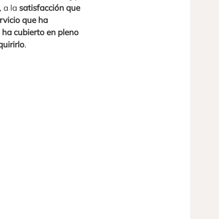
 a la
satisfacción que
rvicio que ha
ha cubierto en pleno
uirirlo
.