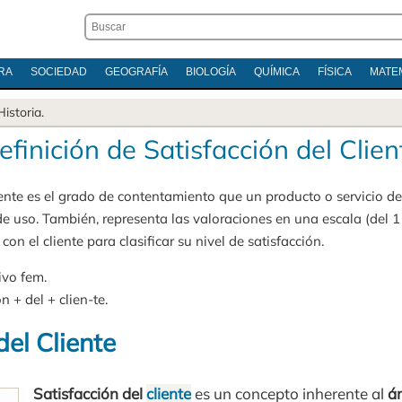
RA
SOCIEDAD
GEOGRAFÍA
BIOLOGÍA
QUÍMICA
FÍSICA
MATE
Historia
.
efinición de Satisfacción del Clien
liente es el grado de contentamiento que un producto o servicio 
e uso. También, representa las valoraciones en una escala (del 1 
 con el cliente para clasificar su nivel de satisfacción.
ivo fem.
ón + del + clien-te.
del Cliente
Satisfacción del
cliente
es un concepto inherente al
á