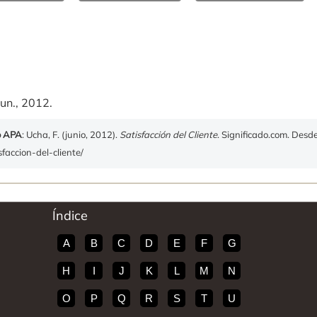
un., 2012.
o APA
: Ucha, F. (junio, 2012).
Satisfacción del Cliente
. Significado.com. Desd
sfaccion-del-cliente/
Índice
A
B
C
D
E
F
G
H
I
J
K
L
M
N
O
P
Q
R
S
T
U