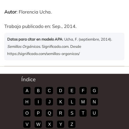
Autor
: Florencia Ucha.
Trabajo publicado en: Sep., 2014.
Datos para citar en modelo APA
: Ucha, F. (septiembre, 2014).
Semillas Orgánicas
. Significado.com. Desde
https://significado.com/semillas-organicas/
Índice
A
B
C
D
E
F
G
H
I
J
K
L
M
N
O
P
Q
R
S
T
U
V
W
X
Y
Z