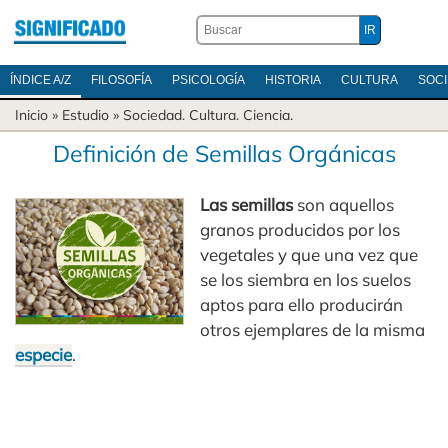
ÍNDICE A/Z
FILOSOFÍA
PSICOLOGÍA
HISTORIA
CULTURA
SOC
Inicio
» Estudio »
Sociedad
.
Cultura
.
Ciencia
.
Definición de Semillas Orgánicas
Las semillas
son aquellos
granos producidos por los
vegetales y que una vez que
se los siembra en los suelos
aptos para ello producirán
otros ejemplares de la misma
especie
.