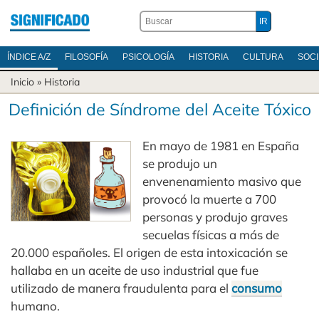
ÍNDICE A/Z
FILOSOFÍA
PSICOLOGÍA
HISTORIA
CULTURA
SOC
Inicio
»
Historia
Definición de Síndrome del Aceite Tóxico
En mayo de 1981 en España
se produjo un
envenenamiento masivo que
provocó la muerte a 700
personas y produjo graves
secuelas físicas a más de
20.000 españoles. El origen de esta intoxicación se
hallaba en un aceite de uso industrial que fue
utilizado de manera fraudulenta para el
consumo
humano.