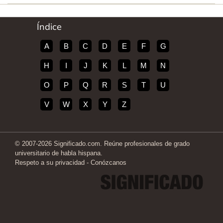
Índice
A
B
C
D
E
F
G
H
I
J
K
L
M
N
O
P
Q
R
S
T
U
V
W
X
Y
Z
© 2007-2026 Significado.com. Reúne profesionales de grado
universitario de habla hispana.
Respeto a su privacidad
-
Conózcanos