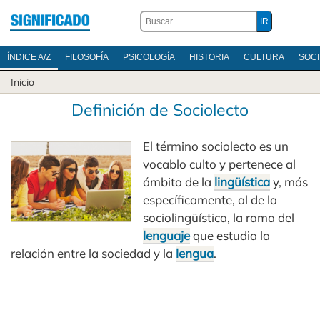
ÍNDICE A/Z
FILOSOFÍA
PSICOLOGÍA
HISTORIA
CULTURA
SOC
Inicio
Definición de Sociolecto
El término sociolecto es un
vocablo culto y pertenece al
ámbito de la
lingüística
y, más
específicamente, al de la
sociolingüística, la rama del
lenguaje
que estudia la
relación entre la sociedad y la
lengua
.