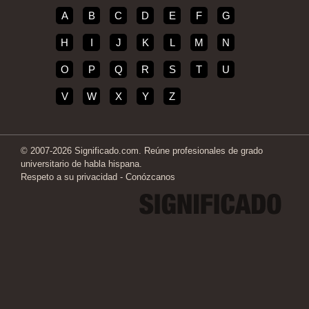
A
B
C
D
E
F
G
H
I
J
K
L
M
N
O
P
Q
R
S
T
U
V
W
X
Y
Z
© 2007-2026 Significado.com. Reúne profesionales de grado
universitario de habla hispana.
Respeto a su privacidad
-
Conózcanos