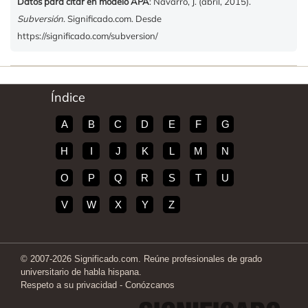
Datos para citar en modelo APA
: Navarro, J. (abril, 2015).
Subversión
. Significado.com. Desde
https://significado.com/subversion/
Índice
A
B
C
D
E
F
G
H
I
J
K
L
M
N
O
P
Q
R
S
T
U
V
W
X
Y
Z
© 2007-2026 Significado.com. Reúne profesionales de grado
universitario de habla hispana.
Respeto a su privacidad
-
Conózcanos