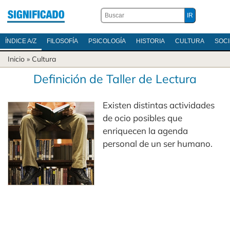
ÍNDICE A/Z
FILOSOFÍA
PSICOLOGÍA
HISTORIA
CULTURA
SOC
Inicio
»
Cultura
Definición de Taller de Lectura
Existen distintas actividades
de ocio posibles que
enriquecen la agenda
personal de un ser humano.