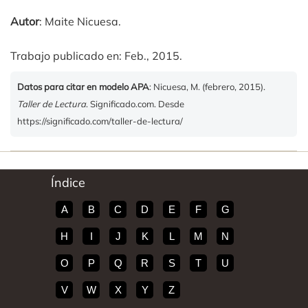
Autor
: Maite Nicuesa.
Trabajo publicado en: Feb., 2015.
Datos para citar en modelo APA
: Nicuesa, M. (febrero, 2015).
Taller de Lectura
. Significado.com. Desde
https://significado.com/taller-de-lectura/
Índice
A
B
C
D
E
F
G
H
I
J
K
L
M
N
O
P
Q
R
S
T
U
V
W
X
Y
Z