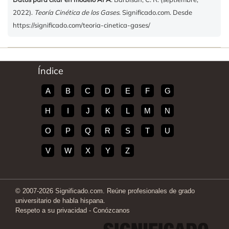
2022).
Teoría Cinética de los Gases
. Significado.com. Desde
https://significado.com/teoria-cinetica-gases/
Índice
A
B
C
D
E
F
G
H
I
J
K
L
M
N
O
P
Q
R
S
T
U
V
W
X
Y
Z
© 2007-2026 Significado.com. Reúne profesionales de grado
universitario de habla hispana.
Respeto a su privacidad
-
Conózcanos