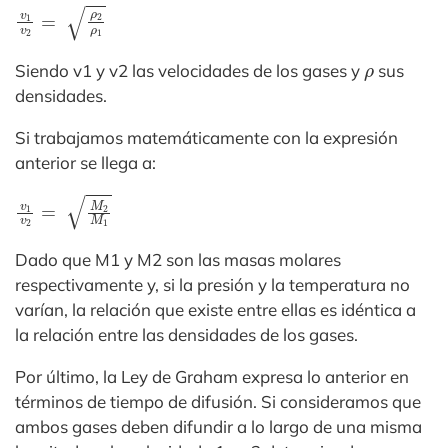
v
1
v
2
=
ρ
2
ρ
1
ρ
Siendo v1 y v2 las velocidades de los gases y
sus
densidades.
Si trabajamos matemáticamente con la expresión
anterior se llega a:
v
1
v
2
=
M
2
M
1
Dado que M1 y M2 son las masas molares
respectivamente y, si la presión y la temperatura no
varían, la relación que existe entre ellas es idéntica a
la relación entre las densidades de los gases.
Por último, la Ley de Graham expresa lo anterior en
términos de tiempo de difusión. Si consideramos que
ambos gases deben difundir a lo largo de una misma