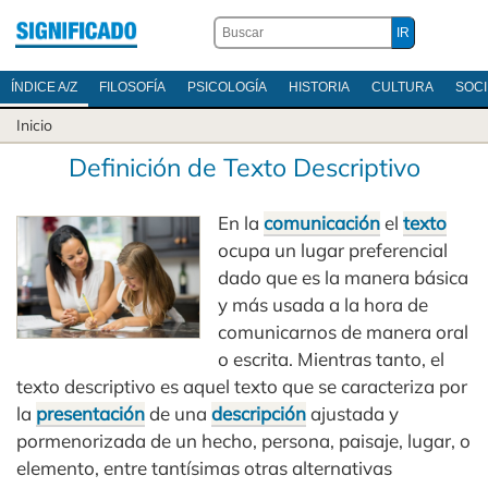
ÍNDICE A/Z
FILOSOFÍA
PSICOLOGÍA
HISTORIA
CULTURA
SOC
Inicio
Definición de Texto Descriptivo
En la
comunicación
el
texto
ocupa un lugar preferencial
dado que es la manera básica
y más usada a la hora de
comunicarnos de manera oral
o escrita. Mientras tanto, el
texto descriptivo es aquel texto que se caracteriza por
la
presentación
de una
descripción
ajustada y
pormenorizada de un hecho, persona, paisaje, lugar, o
elemento, entre tantísimas otras alternativas