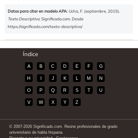
Datos para citar en modelo APA
: Ucha, F. (septiembre, 2015).
Texto Descriptivo
. Significado.com. Desde
https://significado.com/texto-descriptivo/
Índice
A
B
C
D
E
F
G
H
I
J
K
L
M
N
O
P
Q
R
S
T
U
V
W
X
Y
Z
© 2007-2026 Significado.com. Reúne profesionales de grado
universitario de habla hispana.