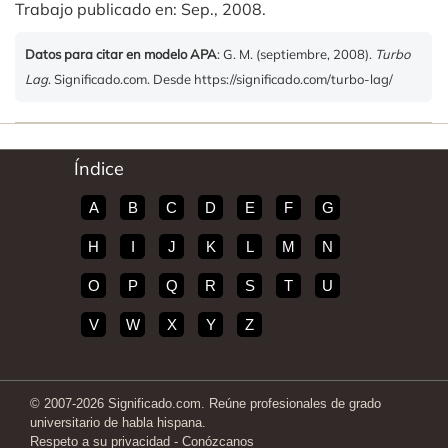
Trabajo publicado en: Sep., 2008.
Datos para citar en modelo APA
: G. M. (septiembre, 2008).
Turbo
Lag
. Significado.com. Desde https://significado.com/turbo-lag/
Índice
A
B
C
D
E
F
G
H
I
J
K
L
M
N
O
P
Q
R
S
T
U
V
W
X
Y
Z
© 2007-2026 Significado.com. Reúne profesionales de grado
universitario de habla hispana.
Respeto a su privacidad
-
Conózcanos