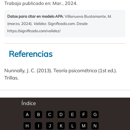
Trabajo publicado en: Mar., 2024.
Datos para citar en modelo APA
: Villanueva Bustamante, M.
(marzo, 2024).
Validez
. Significado.com. Desde
https://significado.com/validez/
Referencias
Nunnally, J. C. (2013). Teoría psicométrica (1st ed.).
Trillas.
Índice
A
B
C
D
E
F
G
H
I
J
K
L
M
N