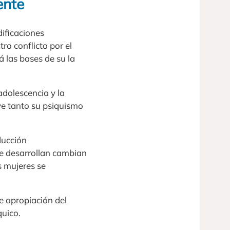
ente
dificaciones
ro conflicto por el
 las bases de su la
adolescencia y la
 ve tanto su psiquismo
ducción
se desarrollan cambian
s mujeres se
e apropiación del
quico.