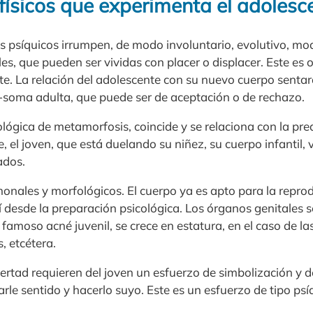
físicos que experimenta el adolesc
s psíquicos irrumpen, de modo involuntario, evolutivo, mo
s, que pueden ser vividas con placer o displacer. Este es ot
e. La relación del adolescente con su nuevo cuerpo sentará
e-soma adulta, que puede ser de aceptación o de rechazo.
lógica de metamorfosis, coincide y se relaciona con la pre
, el joven, que está duelando su niñez, su cuerpo infantil,
ados.
nales y morfológicos. El cuerpo ya es apto para la repro
í desde la preparación psicológica. Los órganos genitales 
 famoso acné juvenil, se crece en estatura, en el caso de la
, etcétera.
ertad requieren del joven un esfuerzo de simbolización y d
le sentido y hacerlo suyo. Este es un esfuerzo de tipo psí