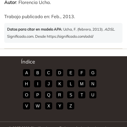
Autor
: Florencia Ucha.
Trabajo publicado en: Feb., 2013.
Datos para citar en modelo APA
: Ucha, F. (febrero, 2013).
ADSL
.
Significado.com. Desde https://significado.com/adsl/
Índice
A
B
C
D
E
F
G
H
I
J
K
L
M
N
O
P
Q
R
S
T
U
V
W
X
Y
Z