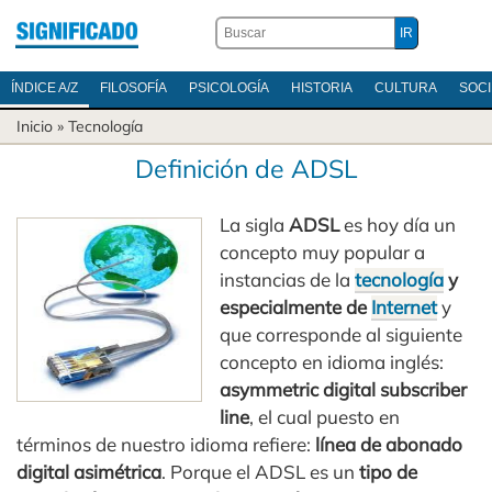
ÍNDICE A/Z
FILOSOFÍA
PSICOLOGÍA
HISTORIA
CULTURA
SOC
Inicio
»
Tecnología
Definición de ADSL
La sigla
ADSL
es hoy día un
concepto muy popular a
instancias de la
tecnología
y
especialmente de
Internet
y
que corresponde al siguiente
concepto en idioma inglés:
asymmetric digital subscriber
line
, el cual puesto en
términos de nuestro idioma refiere:
línea de abonado
digital asimétrica
. Porque el ADSL es un
tipo de