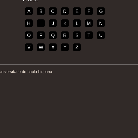
A
B
C
D
E
F
G
H
I
J
K
L
M
N
O
P
Q
R
S
T
U
V
W
X
Y
Z
iversitario de habla hispana.