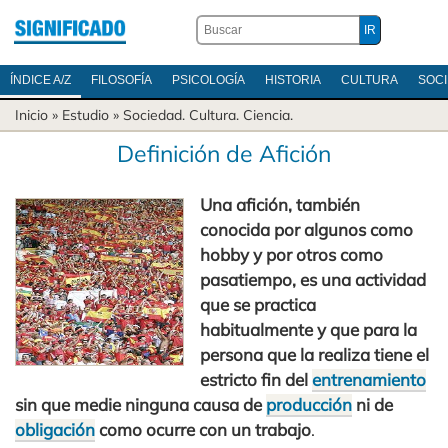
ÍNDICE A/Z
FILOSOFÍA
PSICOLOGÍA
HISTORIA
CULTURA
SOC
Inicio
» Estudio »
Sociedad
.
Cultura
.
Ciencia
.
Definición de Afición
Una afición, también
conocida por algunos como
hobby y por otros como
pasatiempo, es una actividad
que se practica
habitualmente y que para la
persona que la realiza tiene el
estricto fin del
entrenamiento
sin que medie ninguna causa de
producción
ni de
obligación
como ocurre con un trabajo
.