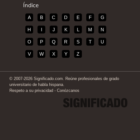
Índice
A
B
C
D
E
F
G
H
I
J
K
L
M
N
O
P
Q
R
S
T
U
V
W
X
Y
Z
© 2007-2026 Significado.com. Reúne profesionales de grado
universitario de habla hispana.
Respeto a su privacidad
-
Conózcanos