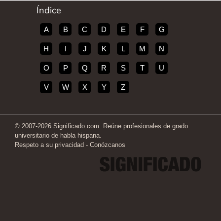
Índice
A
B
C
D
E
F
G
H
I
J
K
L
M
N
O
P
Q
R
S
T
U
V
W
X
Y
Z
© 2007-2026 Significado.com. Reúne profesionales de grado
universitario de habla hispana.
Respeto a su privacidad
-
Conózcanos