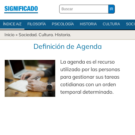
ÍNDICE A/Z
FILOSOFÍA
PSICOLOGÍA
HISTORIA
CULTURA
SOC
Inicio
»
Sociedad
.
Cultura
.
Historia
.
Definición de Agenda
La agenda es el recurso
utilizado por las personas
para gestionar sus tareas
cotidianas con un orden
temporal determinado.