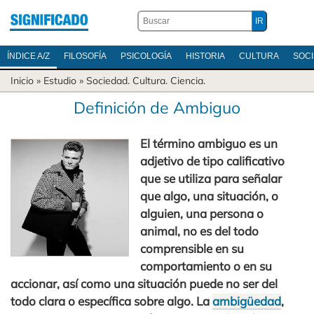
ÍNDICE A/Z
FILOSOFÍA
PSICOLOGÍA
HISTORIA
CULTURA
SOC
Inicio
» Estudio »
Sociedad
.
Cultura
.
Ciencia
.
Definición de Ambiguo
El término ambiguo es un
adjetivo de tipo calificativo
que se utiliza para señalar
que algo, una situación, o
alguien, una persona o
animal, no es del todo
comprensible en su
comportamiento o en su
accionar, así como una situación puede no ser del
todo clara o específica sobre algo. La
ambigüedad
,