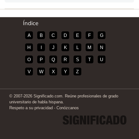
Índice
A
B
C
D
E
F
G
H
I
J
K
L
M
N
O
P
Q
R
S
T
U
V
W
X
Y
Z
© 2007-2026 Significado.com. Reúne profesionales de grado
universitario de habla hispana.
Respeto a su privacidad
-
Conózcanos