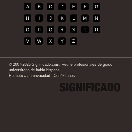
A
B
C
D
E
F
G
H
I
J
K
L
M
N
O
P
Q
R
S
T
U
V
W
X
Y
Z
© 2007-2026 Significado.com. Reúne profesionales de grado
universitario de habla hispana.
Respeto a su privacidad
-
Conózcanos