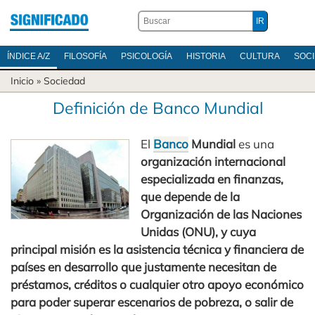
ÍNDICE A/Z
FILOSOFÍA
PSICOLOGÍA
HISTORIA
CULTURA
SOC
Inicio
»
Sociedad
Definición de Banco Mundial
El
Banco
Mundial
es una
organización internacional
especializada en finanzas,
que depende de la
Organización de las Naciones
Unidas (ONU), y cuya
principal misión es la asistencia técnica y financiera de
países en desarrollo que justamente necesitan de
préstamos, créditos o cualquier otro apoyo económico
para poder superar escenarios de pobreza, o salir de