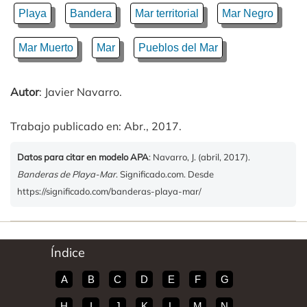
Playa
Bandera
Mar territorial
Mar Negro
Mar Muerto
Mar
Pueblos del Mar
Autor
: Javier Navarro.
Trabajo publicado en: Abr., 2017.
Datos para citar en modelo APA
: Navarro, J. (abril, 2017).
Banderas de Playa-Mar
. Significado.com. Desde
https://significado.com/banderas-playa-mar/
Índice
A
B
C
D
E
F
G
H
I
J
K
L
M
N