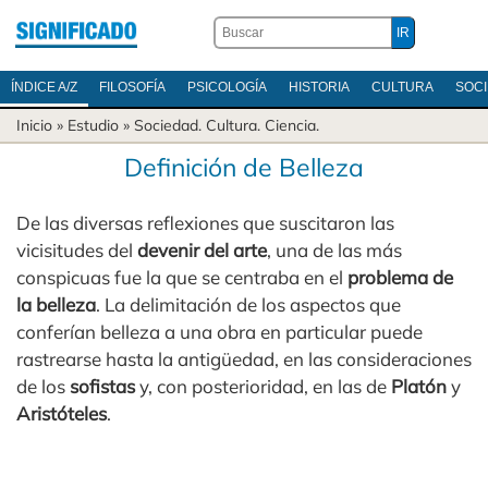
ÍNDICE A/Z
FILOSOFÍA
PSICOLOGÍA
HISTORIA
CULTURA
SOC
Inicio
» Estudio »
Sociedad
.
Cultura
.
Ciencia
.
Definición de Belleza
De las diversas reflexiones que suscitaron las
vicisitudes del
devenir del arte
, una de las más
conspicuas fue la que se centraba en el
problema de
la belleza
. La delimitación de los aspectos que
conferían belleza a una obra en particular puede
rastrearse hasta la antigüedad, en las consideraciones
de los
sofistas
y, con posterioridad, en las de
Platón
y
Aristóteles
.