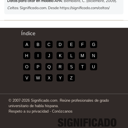
Datos para citar en modelo APA
: Bembibre, C. (diciembre, 2009).
Celtas
. Significado.com. Desde https://significado.com/celtas/
Índice
A
B
C
D
E
F
G
H
I
J
K
L
M
N
O
P
Q
R
S
T
U
V
W
X
Y
Z
© 2007-2026 Significado.com. Reúne profesionales de grado
universitario de habla hispana.
Respeto a su privacidad
-
Conózcanos