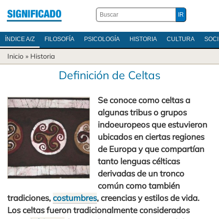
ÍNDICE A/Z
FILOSOFÍA
PSICOLOGÍA
HISTORIA
CULTURA
SOC
Inicio
»
Historia
Definición de Celtas
Se conoce como celtas a
algunas tribus o grupos
indoeuropeos que estuvieron
ubicados en ciertas regiones
de Europa y que compartían
tanto lenguas célticas
derivadas de un tronco
común como también
tradiciones,
costumbres
, creencias y estilos de vida.
Los celtas fueron tradicionalmente considerados