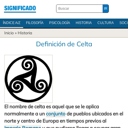
ÍNDICE A/Z
FILOSOFÍA
PSICOLOGÍA
HISTORIA
CULTURA
SOC
Inicio
»
Historia
Definición de Celta
El nombre de celta es aquel que se le aplica
normalmente a un
conjunto
de pueblos ubicados en el
norte y centro de Europa en tiempos previos al
Imperio Romano
y que pudieron llegar a ocupar gran