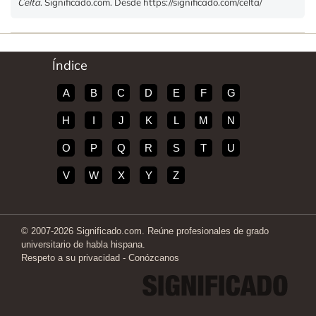
Celta
. Significado.com. Desde https://significado.com/celta/
Índice
A
B
C
D
E
F
G
H
I
J
K
L
M
N
O
P
Q
R
S
T
U
V
W
X
Y
Z
© 2007-2026 Significado.com. Reúne profesionales de grado
universitario de habla hispana.
Respeto a su privacidad
-
Conózcanos