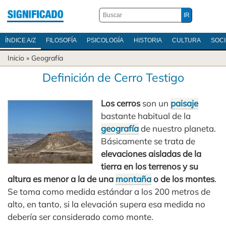
ÍNDICE A/Z
FILOSOFÍA
PSICOLOGÍA
HISTORIA
CULTURA
SOC
Inicio
»
Geografía
Definición de Cerro Testigo
Los cerros
son un
paisaje
bastante habitual de la
geografía
de nuestro planeta.
Básicamente se trata de
elevaciones aisladas de la
tierra en los terrenos y su
altura es menor a la de una
montaña
o de los montes
.
Se toma como medida estándar a los 200 metros de
alto, en tanto, si la elevación supera esa medida no
debería ser considerado como monte.