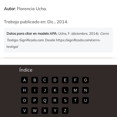
Autor
: Florencia Ucha.
Trabajo publicado en: Dic., 2014.
Datos para citar en modelo APA
: Ucha, F. (diciembre, 2014).
Cerro
Testigo
. Significado.com. Desde https://significado.com/cerro-
testigo/
Índice
A
B
C
D
E
F
G
H
I
J
K
L
M
N
O
P
Q
R
S
T
U
V
W
X
Y
Z