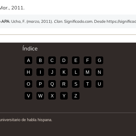
Mar., 2011.
o APA
: Ucha, F. (marzo, 2011).
Clan
. Significado.com. Desde https://significa
Índice
A
B
C
D
E
F
G
H
I
J
K
L
M
N
O
P
Q
R
S
T
U
V
W
X
Y
Z
iversitario de habla hispana.