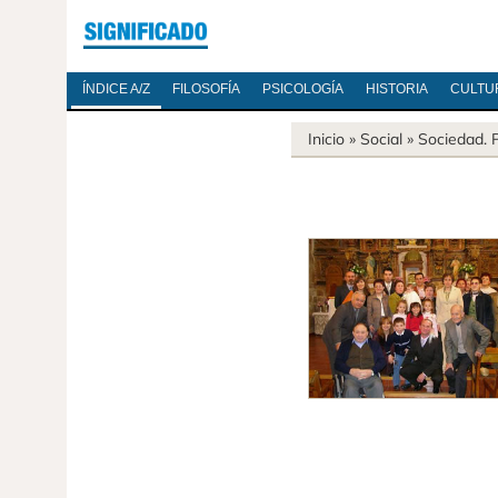
ÍNDICE A/Z
FILOSOFÍA
PSICOLOGÍA
HISTORIA
CULTU
Inicio
» Social »
Sociedad
.