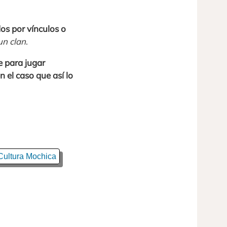
os por vínculos o
un clan
.
e para jugar
 el caso que así lo
Cultura Mochica