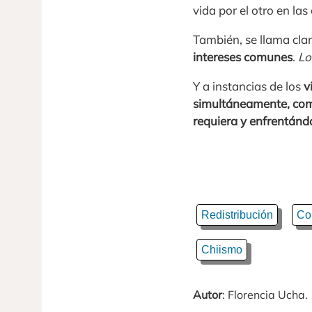
vida por el otro en la
También, se llama cla
intereses comunes
.
Lo
Y a instancias de los
v
simultáneamente, comp
requiera y enfrentánd
Redistribución
Co
Chiismo
Autor
: Florencia Ucha.