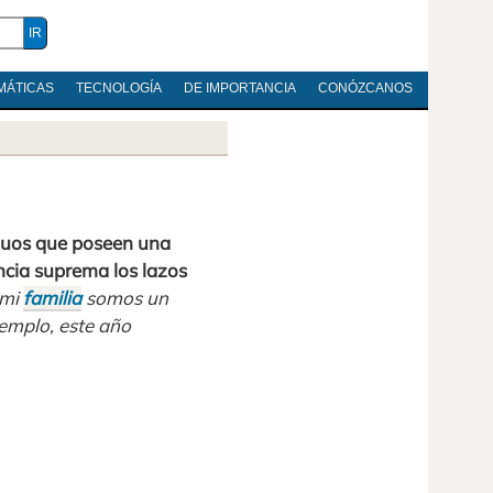
MÁTICAS
TECNOLOGÍA
DE IMPORTANCIA
CONÓZCANOS
duos que poseen una
ncia suprema los lazos
 mi
familia
somos un
jemplo, este año