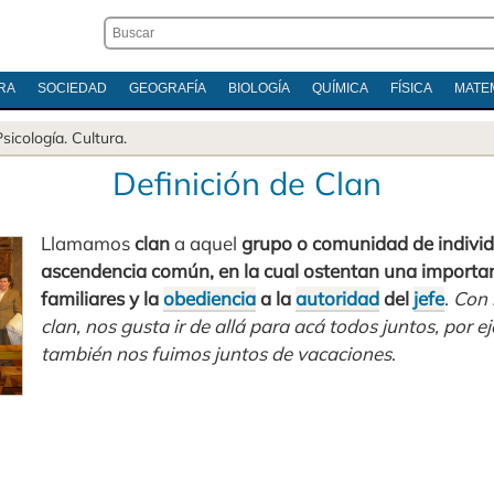
RA
SOCIEDAD
GEOGRAFÍA
BIOLOGÍA
QUÍMICA
FÍSICA
MATE
Psicología
.
Cultura
.
Definición de Clan
Llamamos
clan
a aquel
grupo o comunidad de indivi
ascendencia común, en la cual ostentan una importa
familiares y la
obediencia
a la
autoridad
del
jefe
.
Con
clan, nos gusta ir de allá para acá todos juntos, por e
también nos fuimos juntos de vacaciones
.