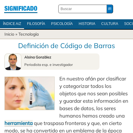
ÍNDICE A/Z
FILOSOFÍA
PSICOLOGÍA
HISTORIA
CULTURA
SOC
Inicio
»
Tecnología
Definición de Código de Barras
Alsina Gonzàlez
Periodista esp. e investigador
En nuestro afán por clasificar
y categorizar todos los
objetos que nos sean posibles
y guardar esta información en
bases de datos, los seres
humanos hemos creado una
herramienta
que traspasa fronteras y que, en cierto
modo, se ha convertido en un emblema de la época