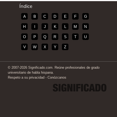
Índice
A
B
C
D
E
F
G
H
I
J
K
L
M
N
O
P
Q
R
S
T
U
V
W
X
Y
Z
© 2007-2026 Significado.com. Reúne profesionales de grado
universitario de habla hispana.
Respeto a su privacidad
-
Conózcanos