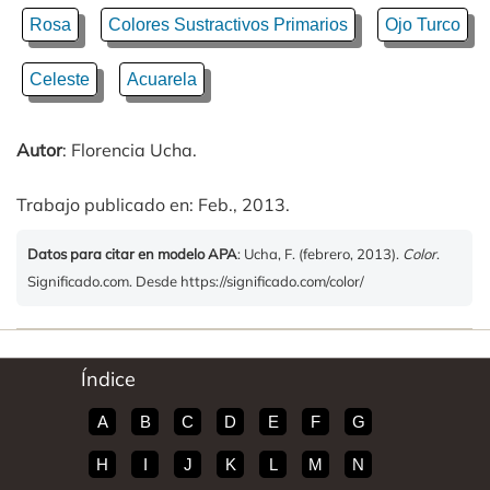
Rosa
Colores Sustractivos Primarios
Ojo Turco
Celeste
Acuarela
Autor
: Florencia Ucha.
Trabajo publicado en: Feb., 2013.
Datos para citar en modelo APA
: Ucha, F. (febrero, 2013).
Color
.
Significado.com. Desde https://significado.com/color/
Índice
A
B
C
D
E
F
G
H
I
J
K
L
M
N