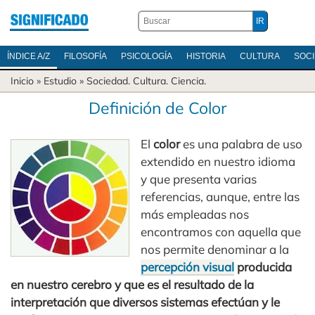
ÍNDICE A/Z
FILOSOFÍA
PSICOLOGÍA
HISTORIA
CULTURA
SOC
Inicio
» Estudio »
Sociedad
.
Cultura
.
Ciencia
.
Definición de Color
El
color
es una palabra de uso
extendido en nuestro idioma
y que presenta varias
referencias, aunque, entre las
más empleadas nos
encontramos con aquella que
nos permite denominar a la
percepción visual
producida
en nuestro cerebro y que es el resultado de la
interpretación que diversos sistemas efectúan y le