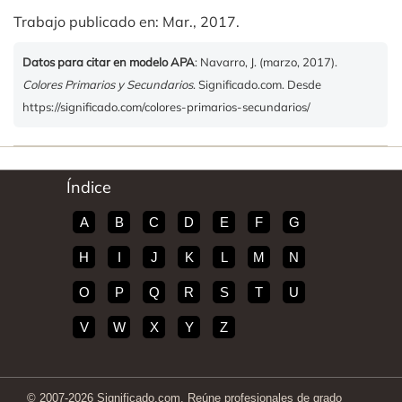
Trabajo publicado en: Mar., 2017.
Datos para citar en modelo APA
: Navarro, J. (marzo, 2017).
Colores Primarios y Secundarios
. Significado.com. Desde
https://significado.com/colores-primarios-secundarios/
Índice
A
B
C
D
E
F
G
H
I
J
K
L
M
N
O
P
Q
R
S
T
U
V
W
X
Y
Z
© 2007-2026 Significado.com. Reúne profesionales de grado