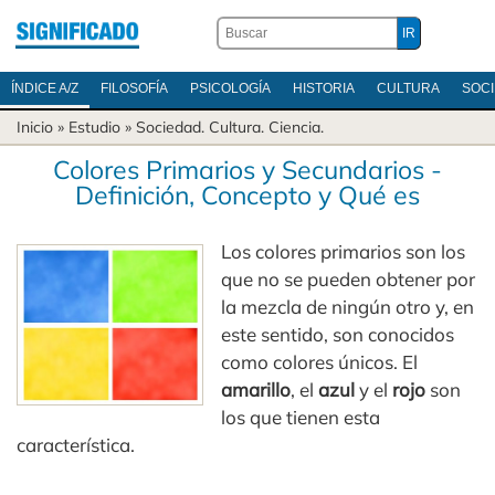
ÍNDICE A/Z
FILOSOFÍA
PSICOLOGÍA
HISTORIA
CULTURA
SOC
Inicio
» Estudio »
Sociedad
.
Cultura
.
Ciencia
.
Colores Primarios y Secundarios -
Definición, Concepto y Qué es
Los colores primarios son los
que no se pueden obtener por
la mezcla de ningún otro y, en
este sentido, son conocidos
como colores únicos. El
amarillo
, el
azul
y el
rojo
son
los que tienen esta
característica.