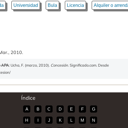
da
Universidad
Bula
Licencia
Alquiler o arren
Mar., 2010.
o APA
: Ucha, F. (marzo, 2010).
Concesión
. Significado.com. Desde
cesion/
Índice
A
B
C
D
E
F
G
H
I
J
K
L
M
N