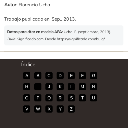
Autor
: Florencia Ucha.
Trabajo publicado en: Sep., 2013.
Datos para citar en modelo APA
: Ucha, F. (septiembre, 2013).
Bula
. Significado.com. Desde https://significado.com/bula/
Índice
A
B
C
D
E
F
G
H
I
J
K
L
M
N
O
P
Q
R
S
T
U
V
W
X
Y
Z