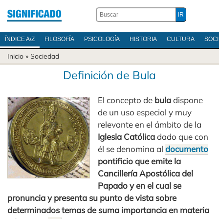
ÍNDICE A/Z
FILOSOFÍA
PSICOLOGÍA
HISTORIA
CULTURA
SOC
Inicio
»
Sociedad
Definición de Bula
El concepto de
bula
dispone
de un uso especial y muy
relevante en el ámbito de la
Iglesia Católica
dado que con
él se denomina al
documento
pontificio que emite la
Cancillería Apostólica del
Papado y en el cual se
pronuncia y presenta su punto de vista sobre
determinados temas de suma importancia en materia