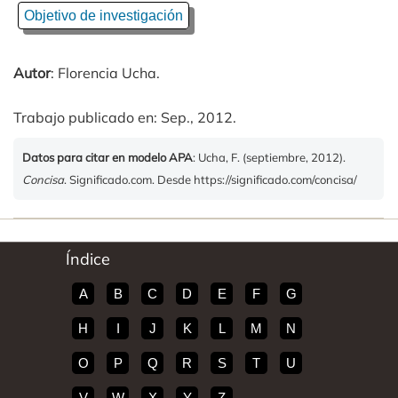
Objetivo de investigación
Autor
: Florencia Ucha.
Trabajo publicado en: Sep., 2012.
Datos para citar en modelo APA
: Ucha, F. (septiembre, 2012).
Concisa
. Significado.com. Desde https://significado.com/concisa/
Índice
A
B
C
D
E
F
G
H
I
J
K
L
M
N
O
P
Q
R
S
T
U
V
W
X
Y
Z