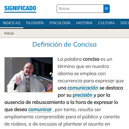
ÍNDICE A/Z
FILOSOFÍA
PSICOLOGÍA
HISTORIA
CULTURA
SOC
Inicio
Definición de Concisa
La palabra
concisa
es un
término que en nuestro
idioma se emplea con
recurrencia para expresar que
una
comunicación
se destaca
por su
precisión
y por la
ausencia de rebuscamiento a la hora de expresar lo
que desea
comunicar
, por tanto, resulta ser
ampliamente comprensible para el público y carente
de rodeos, o de excusas al plantear el asunto en