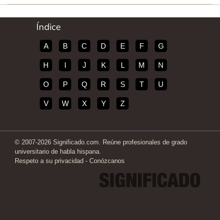
Índice
A
B
C
D
E
F
G
H
I
J
K
L
M
N
O
P
Q
R
S
T
U
V
W
X
Y
Z
© 2007-2026 Significado.com. Reúne profesionales de grado
universitario de habla hispana.
Respeto a su privacidad
-
Conózcanos