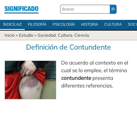
ÍNDICE A/Z
FILOSOFÍA
PSICOLOGÍA
HISTORIA
CULTURA
SOC
Inicio
» Estudio »
Sociedad
.
Cultura
.
Ciencia
.
Definición de Contundente
De acuerdo al contexto en el
cual se lo emplee, el término
contundente
presenta
diferentes referencias.