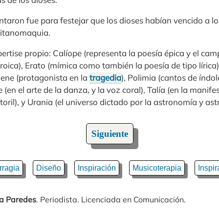
taron fue para festejar que los dioses habían vencido a los
titanomaquia.
rtise propio: Calíope (representa la poesía épica y el campo
roica), Erato (mímica como también la poesía de tipo lírica)
ene (protagonista en la
tragedia
), Polimia (cantos de índo
e (en el arte de la danza, y la voz coral), Talía (en la mani
oril), y Urania (el universo dictado por la astronomía y astr
Siguiente
rragia
Diseño
Inspiración
Musicoterapia
Inspir
a Paredes
. Periodista. Licenciada en Comunicación.