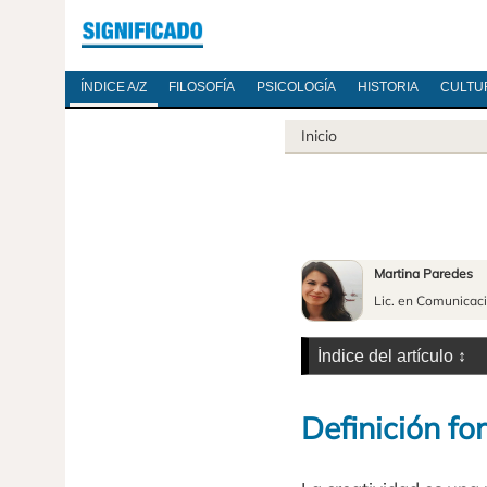
ÍNDICE A/Z
FILOSOFÍA
PSICOLOGÍA
HISTORIA
CULTU
Inicio
Martina Paredes
Lic. en Comunicac
Definición fo