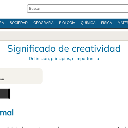
RA
SOCIEDAD
GEOGRAFÍA
BIOLOGÍA
QUÍMICA
FÍSICA
MATE
Significado de creatividad
Definición, principios, e importancia
ión
rmal