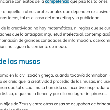
nciarse con éxitos de la
competencia
que pisa los talones.
 a aquellos rubros profesionales que dependen exclusiva
nas ideas, tal es el caso del marketing y la publicidad.
 de la creatividad no hay matemáticas, ni reglas que se cu
iones que la anticipan: inquietud intelectual, contemplaci
combinación de grandes cantidades de información, acercamie
ión, no siguen la corriente de moda.
de las musas
mo en la civilización griega, cuando todavía dominaban lo
o se creía que la creatividad procedía de las musas, inclusi
an que tal o cual musa han sido su incentivo inspirador a 
ística, o que no la tienen y por ello no lograr inspirarse…
n hijas de Zeus y entre otras cosas se ocupaban de brindar
as de los dioses.