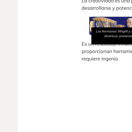
La creatividad es una 
desarrollarse y potenc
Los hermanos Wright y su
destreza, pioneros
Es un resultado influe
proporcionan herramie
requiere ingenio.