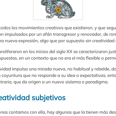
 todos los movimientos creativos que existieron, y que se
on impulsados por un afán transgresor y renovador, de rom
a nueva expresión, algo que por supuesto sin creatividad e
oliferaron en los inicios del siglo XX se caracterizaron ju
opuestas, en un contexto que no era el más flexible o perm
tividad impulsa una mirada nueva, no habitual y rebelde, d
a coyuntura que no responde a su idea o expectativas, ent
traria, que da origen a un nuevo sistema o paradigma.
eatividad subjetivos
sonas contamos con ella, hay algunas que la tienen más des