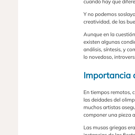
cuando hay que difere
Y no podemos soslayar
creatividad, de las bue
Aunque en la cuestión
existen algunas condic
análisis, síntesis, y 
lo novedoso, introvers
Importancia 
En tiempos remotos, co
las deidades del olimp
muchos artistas asegur
componer una pieza art
Las musas griegas era
instancias de las fiest