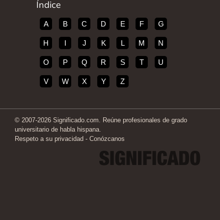
Índice
A
B
C
D
E
F
G
H
I
J
K
L
M
N
O
P
Q
R
S
T
U
V
W
X
Y
Z
© 2007-2026 Significado.com. Reúne profesionales de grado
universitario de habla hispana.
Respeto a su privacidad
-
Conózcanos