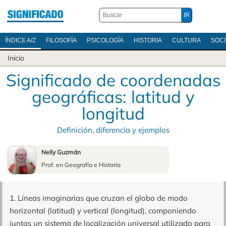
ÍNDICE A/Z
FILOSOFÍA
PSICOLOGÍA
HISTORIA
CULTURA
SOC
Inicio
Significado de coordenadas
geográficas: latitud y
longitud
Definición, diferencia y ejemplos
Nelly Guzmán
Prof. en Geografía e Historia
1. Líneas imaginarias que cruzan el globo de modo
horizontal (latitud) y vertical (longitud), componiendo
juntas un sistema de localización universal utilizado para