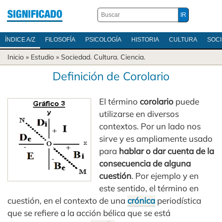
ÍNDICE A/Z
FILOSOFÍA
PSICOLOGÍA
HISTORIA
CULTURA
SOC
Inicio
» Estudio »
Sociedad
.
Cultura
.
Ciencia
.
Definición de Corolario
El término
corolario
puede
utilizarse en diversos
contextos. Por un lado nos
sirve y es ampliamente usado
para
hablar o dar cuenta de la
consecuencia de alguna
cuestión
. Por ejemplo y en
este sentido, el término en
cuestión, en el contexto de una
crónica
periodística
que se refiere a la acción bélica que se está