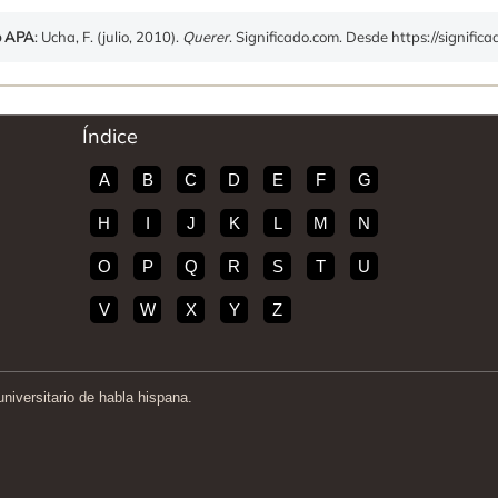
o APA
: Ucha, F. (julio, 2010).
Querer
. Significado.com. Desde https://signific
Índice
A
B
C
D
E
F
G
H
I
J
K
L
M
N
O
P
Q
R
S
T
U
V
W
X
Y
Z
iversitario de habla hispana.