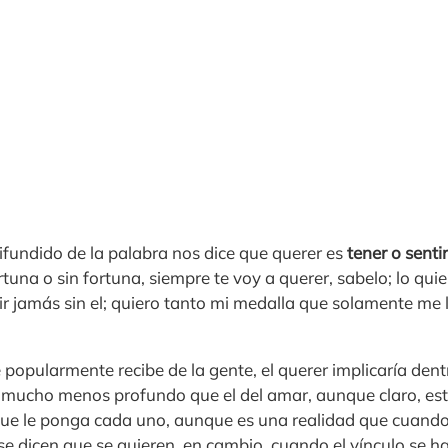
ifundido de la palabra nos dice que querer es
tener o senti
rtuna o sin fortuna, siempre te voy a querer, sabelo; lo qui
ir jamás sin el; quiero tanto mi medalla que solamente me 
 popularmente recibe de la gente, el querer implicaría den
 mucho menos profundo que el del amar, aunque claro, est
que le ponga cada uno, aunque es una realidad que cuando 
e dicen que se quieren, en cambio, cuando el vínculo se 