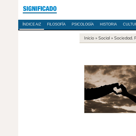
ÍNDICE A/Z
FILOSOFÍA
PSICOLOGÍA
HISTORIA
CULTU
Inicio
» Social »
Sociedad
.