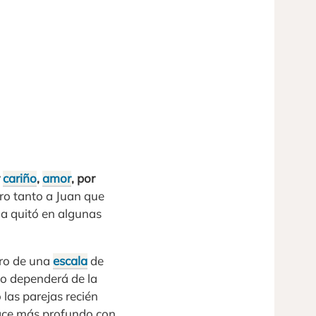
r
cariño
,
amor
, por
ero tanto a Juan que
la quitó en algunas
tro de una
escala
de
o dependerá de la
las parejas recién
hace más profundo con