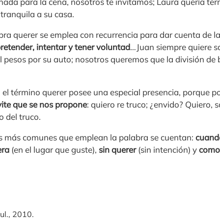
nada para la cena, nosotros te invitamos; Laura quería ter
tranquila a su casa.
abra querer se emplea con recurrencia para dar cuenta de l
pretender, intentar y tener voluntad
…Juan siempre quiere sa
l pesos por su auto; nosotros queremos que la división de 
, el término querer posee una especial presencia, porque p
vite que se nos propone
: quiero re truco; ¿envido? Quiero,
o del truco.
es más comunes que emplean la palabra se cuentan:
cuand
era
(en el lugar que guste),
sin querer
(sin intención) y
como
ul., 2010.