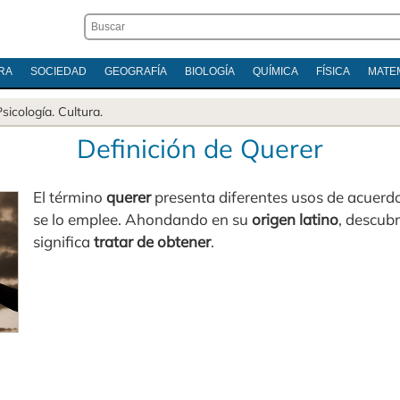
RA
SOCIEDAD
GEOGRAFÍA
BIOLOGÍA
QUÍMICA
FÍSICA
MATE
Psicología
.
Cultura
.
Definición de Querer
El término
querer
presenta diferentes usos de acuerdo 
se lo emplee. Ahondando en su
origen latino
, descub
significa
tratar de obtener
.